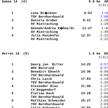
Damen 14  (4)                               
0.8 km  40
    1(31)
     1
Lena Br�ckner         
    6:53
    1:0
TSV Bernhardswald     
    1:08
     2
Daniela Gruber        
    9:22
SV Mietraching        
     1:29
     3
Hannah/Andrea K�hne/Gr
   11:27
SV Mietraching        
     4
Julia Penzkofer       
   12:37
SV Mietraching        
     2:22
Herren 18  (9)                              
1.6 km  85
    1(31)
     1
Georg jun. Biller     
   14:25
    0:57
WSV Bernried          
    0:57
     2
Benedict Ebneth       
   14:36
     0:59
TSV Bernhardswald     
     0:59
     3
Chris Lazik           
   17:03
TSV Bernhardswald     
     1:24
     4
Alexander Blau        
   21:48
LV Deggendorf         
     5
Florian Koch          
   23:29
TSV Bernhardswald     
     6
Matthias Schneider    
   25:27
TSV Bernhardswald     
     7
Colin Schwanitz       
   34:56