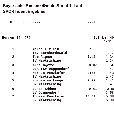
Bayerische Bestenk�mpfe Sprint 1. Lauf
SPORTident Ergebnis
    Pl    Stnr Name                       Zeit         
Herren 14  (7)                              
0.8 km  40
    1(31)
     1
Marco Elflein         
    6:33
    1:17
TSV Bernhardswald     
    1:17
     2
Tom Aigner            
    7:41
SV Mietraching        
     3
Arne G�tze            
    8:07
OLA-TSV Deggendorf    
     1:47
     4
Markus Penzkofer      
    8:40
SV Mietraching        
     1:43
     5
Korbinian Lange       
    9:29
SV Mietraching        
     6
Lukas K�hne           
    9:41
LV Deggendorf         
     3:58
     7
Tobias Penzkofer      
   13:31
SV Mietraching        
     5:38