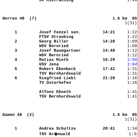
SV Mietraching        
     1:49
Herren 40  (7)                              
1.6 km  85
    1(31)
     1
Josef Fenzel sen.     
   14:21
     1:22
FTSV Straubing        
     1:22
     2
Georg Biller          
   14:28
     1:09
WSV Bernried          
     3
Josef Baumgartner     
   14:40
     1:12
WSV Bernried          
     1:12
     4
Matias Mieth          
   16:29
    1:04
USV Jena              
    1:04
     5
Robert Ebenbeck       
   17:42
TSV Bernhardswald     
     1:31
     6
Siegfried Liebl       
   21:20
     1:16
TV Osterhofen         
     1:16
Alfons Ebneth         
TSV Bernhardswald     
     1:41
Damen 40  (2)                               
1.6 km  85
    1(31)
     1
Andrea Schultze       
   20:41
     1:34
TSV Gr�nwald          
     1:3