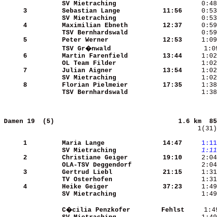
SV Mietraching        
     3
Sebastian Lange       
   11:56
     0:53
SV Mietraching        
     0:53
     4
Maximilian Ebneth     
   12:37
TSV Bernhardswald     
     5
Peter Werner          
   12:53
TSV Gr�nwald          
     1:0
     6
Martin Farenfield     
   13:44
OL Team Filder        
     7
Julian Aigner         
   13:54
SV Mietraching        
     8
Florian Pielmeier     
   17:35
TSV Bernhardswald     
     1:38
Damen 19  (5)                               
1.6 km  85
    1(31)
     1
Maria Lange           
   14:47
    1:11
SV Mietraching        
    1:11
     2
Christiane Geiger     
   19:10
OLA-TSV Deggendorf    
     2:04
     3
Gertrud Liebl         
   21:15
TV Osterhofen         
     4
Heike Geiger          
   37:23
SV Mietraching        
     1:49
C�cilia Penzkofer     
  Fehlst