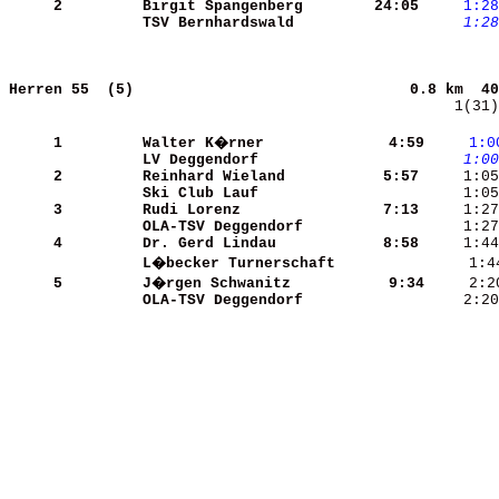
     2
Birgit Spangenberg    
   24:05
    1:28
TSV Bernhardswald     
    1:28
Herren 55  (5)                              
0.8 km  40
    1(31)
     1
Walter K�rner         
    4:59
    1:0
LV Deggendorf         
    1:00
     2
Reinhard Wieland      
    5:57
Ski Club Lauf         
     1:05
     3
Rudi Lorenz           
    7:13
OLA-TSV Deggendorf    
     4
Dr. Gerd Lindau       
    8:58
L�becker Turnerschaft 
     5
J�rgen Schwanitz      
    9:34
OLA-TSV Deggendorf    
     2:20