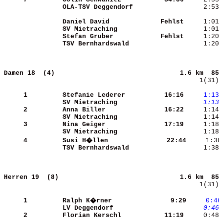
OLA-TSV Deggendorf    
     2:53
Daniel David          
  Fehlst
SV Mietraching        
     1:01
Stefan Gruber         
  Fehlst
     1:20
TSV Bernhardswald     
     1:20
Damen 18  (4)                               
1.6 km  85
    1(31)
     1
Stefanie Lederer      
   16:16
    1:13
SV Mietraching        
    1:13
     2
Anna Biller           
   16:22
     1:14
SV Mietraching        
     1:14
     3
Nina Geiger           
   17:19
SV Mietraching        
     1:18
     4
Susi H�llen           
   22:44
TSV Bernhardswald     
     1:38
Herren 19  (8)                              
1.6 km  85
    1(31)
     1
Ralph K�rner          
    9:29
    0:4
LV Deggendorf         
    0:46
     2
Florian Kerschl       
   11:19