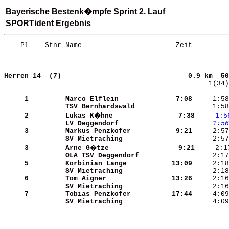
Bayerische Bestenk�mpfe Sprint 2. Lauf
SPORTident Ergebnis
    Pl    Stnr Name                       Zeit         
Herren 14  (7)                              
0.9 km  50
    1(34)
     1
Marco Elflein         
    7:08
     1:58
TSV Bernhardswald     
     1:58
     2
Lukas K�hne           
    7:38
    1:5
LV Deggendorf         
    1:56
     3
Markus Penzkofer      
    9:21
SV Mietraching        
     3
Arne G�tze            
    9:21
OLA TSV Deggendorf    
     2:17
     5
Korbinian Lange       
   13:09
SV Mietraching        
     2:18
     6
Tom Aigner            
   13:26
SV Mietraching        
     7
Tobias Penzkofer      
   17:44
SV Mietraching        
     4:09