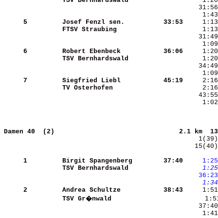
TSV Bernhardswald     
     5
Josef Fenzl sen.      
   33:53
FTSV Straubing        
     6
Robert Ebenbeck       
   36:06
TSV Bernhardswald     
     7
Siegfried Liebl       
   45:19
TV Osterhofen         
     1:02
Damen 40  (2)                               
2.1 km  13
   15(40)
     1
Birgit Spangenberg    
   37:40
    1:25
TSV Bernhardswald     
    1:25
   36:23
    1:34
     2
Andrea Schultze       
   38:43
TSV Gr�nwald          
     1:5
     1:41