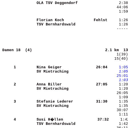
OLA TSV Deggendorf    
     1:59
Florian Koch          
  Fehlst
TSV Bernhardswald     
Damen 18  (4)                               
2.1 km  13
   15(40)
     1
Nina Geiger           
   26:04
    1:05
SV Mietraching        
    1:05
   25:01
    1:03
     2
Anna Biller           
   27:05
SV Mietraching        
     1:20
     1:09
     3
Stefanie Lederer      
   31:30
SV Mietraching        
     4
Susi H�llen           
   37:32
TSV Bernhardswald     