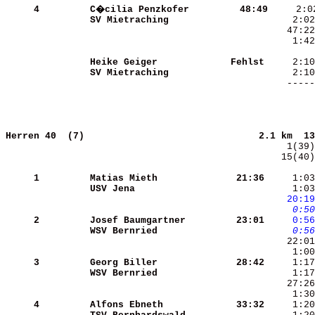
     4
C�cilia Penzkofer     
   48:49
SV Mietraching        
     1:42
Heike Geiger          
  Fehlst
SV Mietraching        
Herren 40  (7)                              
2.1 km  13
   15(40)
     1
Matias Mieth          
   21:36
     1:03
USV Jena              
     1:03
   20:19
    0:50
     2
Josef Baumgartner     
   23:01
    0:56
WSV Bernried          
    0:56
     1:00
     3
Georg Biller          
   28:42
WSV Bernried          
     4
Alfons Ebneth         
   33:32