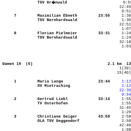
TSV Gr�nwald          
     7
Maximilian Ebneth     
   23:55
TSV Bernhardswald     
     1:30
     8
Florian Pielmeier     
   33:31
TSV Bernhardswald     
     1:03
Damen 19  (5)                               
2.1 km  13
   15(40)
     1
Maria Lange           
   23:44
    1:12
SV Mietraching        
    1:12
   22:36
    0:54
     2
Gertrud Liebl         
   33:14
TV Osterhofen         
     3
Christiane Geiger     
   43:59
OLA TSV Deggendorf    
     2:58