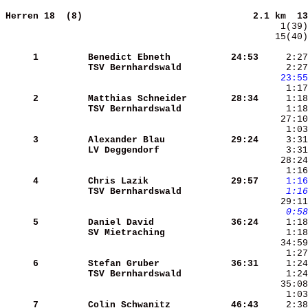
Herren 18  (8)                              
2.1 km  13
   15(40)
     1
Benedict Ebneth       
   24:53
     2:27
TSV Bernhardswald     
     2:27
   23:55
     2
Matthias Schneider    
   28:34
     1:18
TSV Bernhardswald     
     1:18
     3
Alexander Blau        
   29:24
LV Deggendorf         
     3:31
     4
Chris Lazik           
   29:57
    1:16
TSV Bernhardswald     
    1:16
    0:58
     5
Daniel David          
   36:24
SV Mietraching        
     6
Stefan Gruber         
   36:31
TSV Bernhardswald     
     1:24
     7
Colin Schwanitz       
   46:43