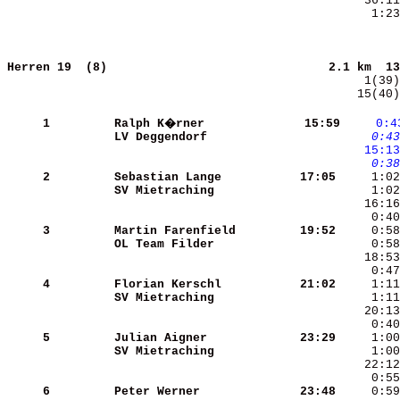
     1:23
Herren 19  (8)                              
2.1 km  13
   15(40)
     1
Ralph K�rner          
   15:59
    0:4
LV Deggendorf         
    0:43
   15:13
    0:38
     2
Sebastian Lange       
   17:05
SV Mietraching        
     1:02
     3
Martin Farenfield     
   19:52
OL Team Filder        
     4
Florian Kerschl       
   21:02
SV Mietraching        
     5
Julian Aigner         
   23:29
SV Mietraching        
    22:12
     0:55
     6
Peter Werner          
   23:48