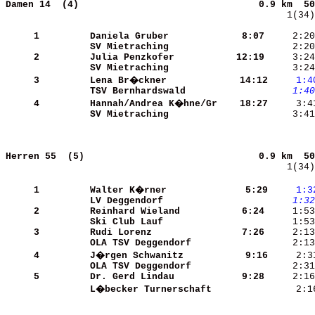
Damen 14  (4)                               
0.9 km  50
    1(34)
     1
Daniela Gruber        
    8:07
     2:20
SV Mietraching        
     2:20
     2
Julia Penzkofer       
   12:19
SV Mietraching        
     3
Lena Br�ckner         
   14:12
    1:4
TSV Bernhardswald     
    1:40
     4
Hannah/Andrea K�hne/Gr
   18:27
SV Mietraching        
     3:41
Herren 55  (5)                              
0.9 km  50
    1(34)
     1
Walter K�rner         
    5:29
    1:3
LV Deggendorf         
    1:32
     2
Reinhard Wieland      
    6:24
Ski Club Lauf         
     3
Rudi Lorenz           
    7:26
OLA TSV Deggendorf    
     4
J�rgen Schwanitz      
    9:16
OLA TSV Deggendorf    
     5
Dr. Gerd Lindau       
    9:28
L�becker Turnerschaft 
     2:1