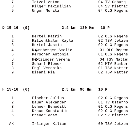
    7        Tatzel Anton                 04 TV Coburg-
    8        Kilger Maximilian            04 SV Mietrac
    9        Unger Moritz                 04 OLG Regens
D 15-16  (9)             
2.4 km  120 Hm   10 P  
    1        Hertel Katrin                02 OLG Regens
    2        Ritzenthaler Kayla           02 TSV Jetzen
    3        Hertel Jasmin                02 OLG Regens
    4        N�rnberger Amelie            01 OLG Regens
    5        Kerscher Antonia             01 OLG Regens
    6        H�tzinger Verena             04 TSV Natter
    7        Scharf Elenor                02 MTV Bamber
    8        Engl Veronika                01 TSV Natter
    9        Bisani Pia                   02 TSV Natter
H 15-16  (6)             
2.5 km  90 Hm   10 P   
    1        Fischer Julius               02 OLG Regens
    2        Bauer Alexander              01 TV Osterho
    3        Lehner Benedikt              01 OLG Regens
    4        Kraus Konstantin             02 OLG Regens
    5        Breuer Adam                  02 SV Mietrac
   AK        Irlinger Kilian              00 TSV Jetzen