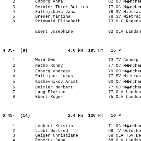
    2        Enborg Anna                  82 OC M�nchen
    3        Deixler-Thier Bettina        77 OC M�nchen
    4        Faltejskova Jana             76 SV Mietrac
    5        Breuer Martina               78 SV Mietrac
    6        Reinwald Elisabeth           73 OLG Regens
             Ebert Josephine              82 OLV Landsh
H 35-  (8)               
4.6 km  185 Hm   16 P  
    1        Weid Uwe                     73 TV Coburg-
    2        Natho Ronny                  77 OC M�nchen
    3        Enborg Andreas               79 OC M�nchen
    4        Faltejsek Lukas              77 SV Mietrac
    5        Kozhevnikov Arist            80 OC M�nchen
    6        Deixler Norbert              77 OC M�nchen
    7        Lang Florian                 77 OLV Landsh
    8        Ebert Roger                  75 OLV Landsh
D 45-  (14)              
2.4 km  120 Hm   10 P  
    1        Leukert Kristin              71 OC M�nchen
    2        Liebl Gertrud                68 TV Osterho
    3        Geiger Christiane            68 OLA TSV De
    4        Ropertz Jana                 68 OLV Landsh