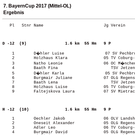
7. BayernCup 2017 (Mittel-OL)
Ergebnis
   Pl   Stnr Name                         Jg Verein    
D -12  (9)               
1.6 km  55 Hm   9 P    
    1        D�hler Luise                 07 SV Pechbru
    2        Holzhaus Klara               05 TV Coburg-
    3        Natho Leonie                 06 OC M�nchen
    4        Baath Fina                      TSV Jetzen
    5        D�hler Karla                 05 SV Pechbru
    6        Burgmair Juliane             07 OLG Regens
    7        Baath Lena                      TSV Jetzen
    8        Holzhaus Luise               05 TV Coburg-
    9        Faltejskova Laura            07 SV Mietrac
H -12  (10)              
1.6 km  55 Hm   9 P    
    1        Oechler Jakob                06 OLV Landsh
    2        Oneseit Alexander            05 OLG Regens
    3        Adler Leo                    06 TV Coburg-
    4        Burgmair David               05 OLG Regens