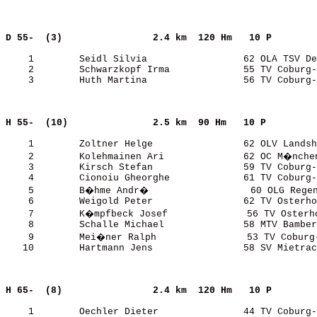
D 55-  (3)               
2.4 km  120 Hm   10 P  
    1        Seidl Silvia                 62 OLA TSV De
    2        Schwarzkopf Irma             55 TV Coburg-
    3        Huth Martina                 56 TV Coburg-
H 55-  (10)              
2.5 km  90 Hm   10 P   
    1        Zoltner Helge                62 OLV Landsh
    2        Kolehmainen Ari              62 OC M�nchen
    3        Kirsch Stefan                59 TV Coburg-
    4        Cionoiu Gheorghe             61 TV Coburg-
    5        B�hme Andr�                  60 OLG Regen
    6        Weigold Peter                62 TV Osterho
    7        K�mpfbeck Josef              56 TV Osterho
    8        Schalle Michael              58 MTV Bamber
    9        Mei�ner Ralph                53 TV Coburg-
   10        Hartmann Jens                58 SV Mietrac
H 65-  (8)               
2.4 km  120 Hm   10 P  
    1        Oechler Dieter               44 TV Coburg-