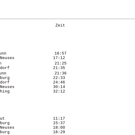
                       Zeit 

nn                    16:57 

Neuses                17:12 

                      21:25 

dorf                  21:35 

nn                    21:36 

burg                  22:33 

dorf                  24:46 

Neuses                30:14 

hing                  32:12 

ut                    11:17 

burg                  15:37 

Neuses                18:00 

burg                  18:29 
