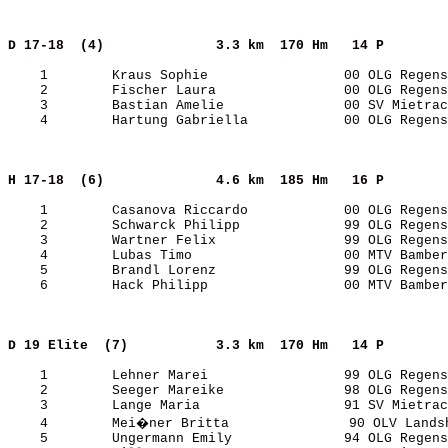
D 17-18  (4)             
3.3 km  170 Hm   14 P  
    1        Kraus Sophie                 00 OLG Regens
    2        Fischer Laura                00 OLG Regens
    3        Bastian Amelie               00 SV Mietrac
    4        Hartung Gabriella            00 OLG Regens
H 17-18  (6)             
4.6 km  185 Hm   16 P  
    1        Casanova Riccardo            00 OLG Regens
    2        Schwarck Philipp             99 OLG Regens
    3        Wartner Felix                99 OLG Regens
    4        Lubas Timo                   00 MTV Bamber
    5        Brandl Lorenz                99 OLG Regens
    6        Hack Philipp                 00 MTV Bamber
D 19 Elite  (7)          
3.3 km  170 Hm   14 P  
    1        Lehner Marei                 99 OLG Regens
    2        Seeger Mareike               98 OLG Regens
    3        Lange Maria                  91 SV Mietrac
    4        Mei�ner Britta               90 OLV Landsh
    5        Ungermann Emily              94 OLG Regens