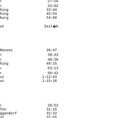
                      27:16 

                      33:02 

hing                  33:44 

hing                  45:54 

burg                  54:00 

ut                   Zeit�b 

Neuses                38:47 

                      39:43 

                      40:36 

hing                  49:15 

                      53:13 

                      56:42 

ut                  1:12:43 

ut                  1:15:26 

                      28:52 

fen                   31:16 

ggendorf              32:32 

ut                    32:55 
