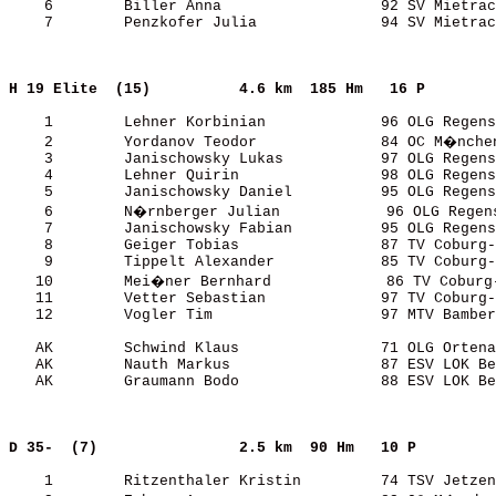
    6        Biller Anna                  92 SV Mietrac
    7        Penzkofer Julia              94 SV Mietrac
H 19 Elite  (15)         
4.6 km  185 Hm   16 P  
    1        Lehner Korbinian             96 OLG Regens
    2        Yordanov Teodor              84 OC M�nchen
    3        Janischowsky Lukas           97 OLG Regens
    4        Lehner Quirin                98 OLG Regens
    5        Janischowsky Daniel          95 OLG Regens
    6        N�rnberger Julian            96 OLG Regens
    7        Janischowsky Fabian          95 OLG Regens
    8        Geiger Tobias                87 TV Coburg-
    9        Tippelt Alexander            85 TV Coburg-
   10        Mei�ner Bernhard             86 TV Coburg-
   11        Vetter Sebastian             97 TV Coburg-
   12        Vogler Tim                   97 MTV Bamber
   AK        Schwind Klaus                71 OLG Ortena
   AK        Nauth Markus                 87 ESV LOK Be
   AK        Graumann Bodo                88 ESV LOK Be
D 35-  (7)               
2.5 km  90 Hm   10 P   
    1        Ritzenthaler Kristin         74 TSV Jetzen