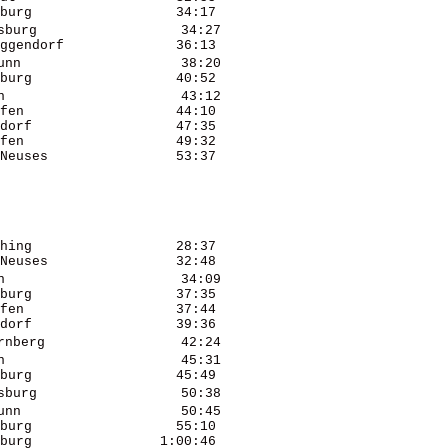
burg                  34:17 

burg                  34:27 

ggendorf              36:13 

nn                    38:20 

burg                  40:52 

                      43:12 

fen                   44:10 

dorf                  47:35 

fen                   49:32 

Neuses                53:37 

hing                  28:37 

Neuses                32:48 

                      34:09 

burg                  37:35 

fen                   37:44 

dorf                  39:36 

nberg                 42:24 

                      45:31 

burg                  45:49 

burg                  50:38 

nn                    50:45 

burg                  55:10 

burg                1:00:46 
