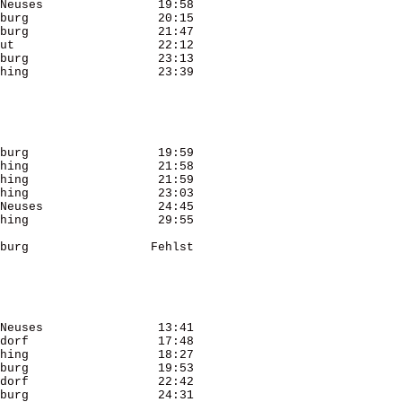
Neuses                19:58 

burg                  20:15 

burg                  21:47 

ut                    22:12 

burg                  23:13 

hing                  23:39 

burg                  19:59 

hing                  21:58 

hing                  21:59 

hing                  23:03 

Neuses                24:45 

hing                  29:55 

burg                 Fehlst 

Neuses                13:41 

dorf                  17:48 

hing                  18:27 

burg                  19:53 

dorf                  22:42 

burg                  24:31 
