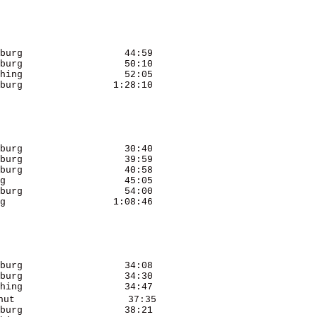
burg                  44:59 

burg                  50:10 

hing                  52:05 

burg                1:28:10 

burg                  30:40 

burg                  39:59 

burg                  40:58 

g                     45:05 

burg                  54:00 

g                   1:08:46 

burg                  34:08 

burg                  34:30 

hing                  34:47 

ut                    37:35 

burg                  38:21 
