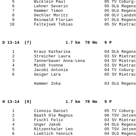
    5        Wicklein Paul                05 TV Coburg-
    6        Lehner Severin               05 OLG Regens
    7        Hammer Timon                 05 OLG Regens
    8        Oechler Moritz               08 OLV Landsh
    9        Reinwald Florian             07 OLG Regens
   10        Faltejsek Tobias             05 SV Mietrac
D 13-14  (7)             
1.7 km  70 Hm   9 P    
    1        Kraus Katharina              04 OLG Regens
    2        Streicher Laura              03 SV Mietrac
    3        Tannerbauer Anna-Lena        04 SV Mietrac
    4        Mindt Yvonne                 03 SV Mietrac
    5        Jacobi Antonia               04 TV Coburg-
    6        Geiger Lara                  05 SV Mietrac
             Hammer Inka                  03 OLG Regens
H 13-14  (9)             
1.7 km  70 Hm   9 P    
    1        Cionoiu Daniel               05 TV Coburg-
    2        Baath Ole Magnus             06 TSV Jetzen
    3        Fischl Felix                 03 SV Mietrac
    4        Unger Jakob                  04 OLG Regens
    5        Ritzenthaler Leo             05 TSV Jetzen
    6        Lieblich Yannick             04 OLG Regens