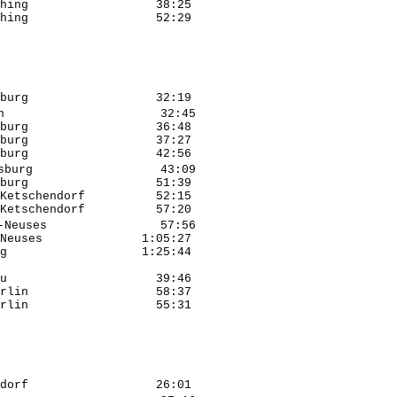
hing                  38:25 

hing                  52:29 

burg                  32:19 

                      32:45 

burg                  36:48 

burg                  37:27 

burg                  42:56 

burg                  43:09 

burg                  51:39 

Ketschendorf          52:15 

Ketschendorf          57:20 

Neuses                57:56 

Neuses              1:05:27 

g                   1:25:44 

u                     39:46 

rlin                  58:37 

rlin                  55:31 

dorf                  26:01 
