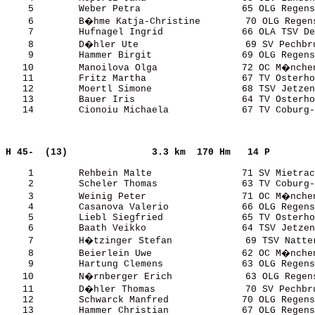
    5        Weber Petra                  65 OLG Regens
    6        B�hme Katja-Christine        70 OLG Regens
    7        Hufnagel Ingrid              66 OLA TSV De
    8        D�hler Ute                   69 SV Pechbru
    9        Hammer Birgit                69 OLG Regens
   10        Manoilova Olga               72 OC M�nchen
   11        Fritz Martha                 67 TV Osterho
   12        Moertl Simone                68 TSV Jetzen
   13        Bauer Iris                   64 TV Osterho
   14        Cionoiu Michaela             67 TV Coburg-
H 45-  (13)              
3.3 km  170 Hm   14 P  
    1        Rehbein Malte                71 SV Mietrac
    2        Scheler Thomas               63 TV Coburg-
    3        Weinig Peter                 71 OC M�nchen
    4        Casanova Valerio             66 OLG Regens
    5        Liebl Siegfried              65 TV Osterho
    6        Baath Veikko                 64 TSV Jetzen
    7        H�tzinger Stefan             69 TSV Natter
    8        Beierlein Uwe                62 OC M�nchen
    9        Hartung Clemens              63 OLG Regens
   10        N�rnberger Erich             63 OLG Regens
   11        D�hler Thomas                70 SV Pechbru
   12        Schwarck Manfred             70 OLG Regens
   13        Hammer Christian             67 OLG Regens