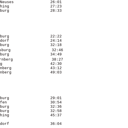
Neuses                26:01 

hing                  27:23 

burg                  28:33 

burg                  22:22 

dorf                  24:14 

burg                  32:18 

burg                  32:46 

burg                  34:49 

nberg                 38:27 

g                     42:30 

nberg                 43:12 

nberg                 49:03 

burg                  29:01 

fen                   30:54 

burg                  32:36 

burg                  32:58 

hing                  45:37 

dorf                  36:04 
