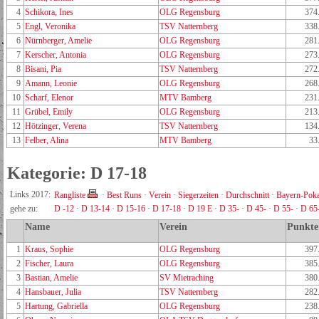
4
Schikora, Ines
OLG Regensburg
374
5
Engl, Veronika
TSV Natternberg
338
6
Nürnberger, Amelie
OLG Regensburg
281
7
Kerscher, Antonia
OLG Regensburg
273
8
Bisani, Pia
TSV Natternberg
272
9
Amann, Leonie
OLG Regensburg
268
10
Scharf, Elenor
MTV Bamberg
231
11
Grübel, Emily
OLG Regensburg
213
12
Hötzinger, Verena
TSV Natternberg
134
13
Felber, Alina
MTV Bamberg
33
Kategorie: D 17-18
Links 2017:
Rangliste
·
Best Runs
·
Verein
·
Siegerzeiten
·
Durchschnitt
·
Bayern-Poka
gehe zu:
D -12
·
D 13-14
·
D 15-16
·
D 17-18
·
D 19 E
·
D 35-
·
D 45-
·
D 55-
·
D 65
Name
Verein
Punkte
1
Kraus, Sophie
OLG Regensburg
397
2
Fischer, Laura
OLG Regensburg
385
3
Bastian, Amelie
SV Mietraching
380
4
Hansbauer, Julia
TSV Natternberg
282
5
Hartung, Gabriella
OLG Regensburg
238