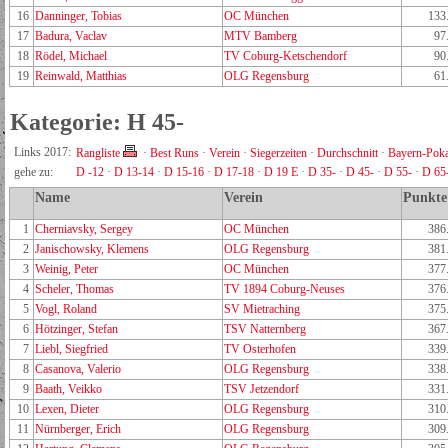
16
Danninger, Tobias
OC München
133
17
Badura, Vaclav
MTV Bamberg
97
18
Rödel, Michael
TV Coburg-Ketschendorf
90
19
Reinwald, Matthias
OLG Regensburg
61
Kategorie: H 45-
Links 2017:
Rangliste
·
Best Runs
·
Verein
·
Siegerzeiten
·
Durchschnitt
·
Bayern-Poka
gehe zu:
D -12
·
D 13-14
·
D 15-16
·
D 17-18
·
D 19 E
·
D 35-
·
D 45-
·
D 55-
·
D 65
Name
Verein
Punkte
1
Cherniavsky, Sergey
OC München
386
2
Janischowsky, Klemens
OLG Regensburg
381
3
Weinig, Peter
OC München
377
4
Scheler, Thomas
TV 1894 Coburg-Neuses
376
5
Vogl, Roland
SV Mietraching
375
6
Hötzinger, Stefan
TSV Natternberg
367
7
Liebl, Siegfried
TV Osterhofen
339
8
Casanova, Valerio
OLG Regensburg
338
9
Baath, Veikko
TSV Jetzendorf
331
10
Lexen, Dieter
OLG Regensburg
310
11
Nürnberger, Erich
OLG Regensburg
309