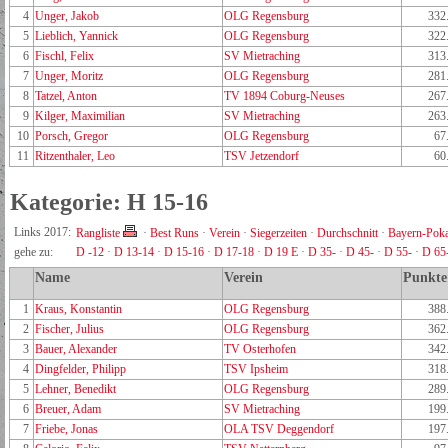
4
Unger, Jakob
OLG Regensburg
332
5
Lieblich, Yannick
OLG Regensburg
322
6
Fischl, Felix
SV Mietraching
313
7
Unger, Moritz
OLG Regensburg
281
8
Tatzel, Anton
TV 1894 Coburg-Neuses
267
9
Kilger, Maximilian
SV Mietraching
263
10
Porsch, Gregor
OLG Regensburg
67
11
Ritzenthaler, Leo
TSV Jetzendorf
60
Kategorie: H 15-16
Links 2017:
Rangliste
·
Best Runs
·
Verein
·
Siegerzeiten
·
Durchschnitt
·
Bayern-Poka
gehe zu:
D -12
·
D 13-14
·
D 15-16
·
D 17-18
·
D 19 E
·
D 35-
·
D 45-
·
D 55-
·
D 65
Name
Verein
Punkte
1
Kraus, Konstantin
OLG Regensburg
388
2
Fischer, Julius
OLG Regensburg
362
3
Bauer, Alexander
TV Osterhofen
342
4
Dingfelder, Philipp
TSV Ipsheim
318
5
Lehner, Benedikt
OLG Regensburg
289
6
Breuer, Adam
SV Mietraching
199
7
Friebe, Jonas
OLA TSV Deggendorf
197