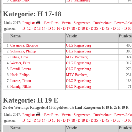
8
Celorio, Felix
TSV Natternberg
97
Kategorie: H 17-18
Links 2017:
Rangliste
·
Best Runs
·
Verein
·
Siegerzeiten
·
Durchschnitt
·
Bayern-Poka
gehe zu:
D -12
·
D 13-14
·
D 15-16
·
D 17-18
·
D 19 E
·
D 35-
·
D 45-
·
D 55-
·
D 65
Name
Verein
Punkte
1
Casanova, Riccardo
OLG Regensburg
400
2
Schwarck, Philipp
OLG Regensburg
383
3
Lubas, Timo
MTV Bamberg
324
4
Wartner, Felix
OLG Regensburg
317
5
Brandl, Lorenz
OLG Regensburg
278
6
Hack, Philipp
MTV Bamberg
231
7
Lorenz, Timon
OLG Regensburg
188
8
Hannig, Niklas
OLG Regensburg
71
Kategorie: H 19 E
Zu der Wertungs-Kategorie H 19 E gehören die Lauf-Kategorien: H 19 E, 2: H 19 K
Links 2017:
Rangliste
·
Best Runs
·
Verein
·
Siegerzeiten
·
Durchschnitt
·
Bayern-Poka
gehe zu:
D -12
·
D 13-14
·
D 15-16
·
D 17-18
·
D 19 E
·
D 35-
·
D 45-
·
D 55-
·
D 65
Name
Verein
Punkte