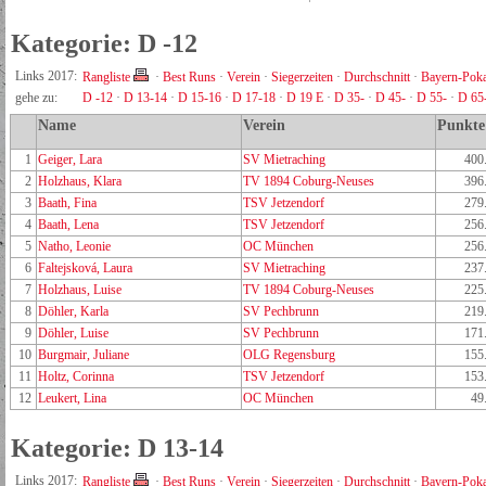
Kategorie: D -12
Links 2017:
Rangliste
·
Best Runs
·
Verein
·
Siegerzeiten
·
Durchschnitt
·
Bayern-Poka
gehe zu:
D -12
·
D 13-14
·
D 15-16
·
D 17-18
·
D 19 E
·
D 35-
·
D 45-
·
D 55-
·
D 65
Name
Verein
Punkte
1
Geiger, Lara
SV Mietraching
400
2
Holzhaus, Klara
TV 1894 Coburg-Neuses
396
3
Baath, Fina
TSV Jetzendorf
279
4
Baath, Lena
TSV Jetzendorf
256
5
Natho, Leonie
OC München
256
6
Faltejsková, Laura
SV Mietraching
237
7
Holzhaus, Luise
TV 1894 Coburg-Neuses
225
8
Döhler, Karla
SV Pechbrunn
219
9
Döhler, Luise
SV Pechbrunn
171
10
Burgmair, Juliane
OLG Regensburg
155
11
Holtz, Corinna
TSV Jetzendorf
153
12
Leukert, Lina
OC München
49
Kategorie: D 13-14
Links 2017:
Rangliste
·
Best Runs
·
Verein
·
Siegerzeiten
·
Durchschnitt
·
Bayern-Poka