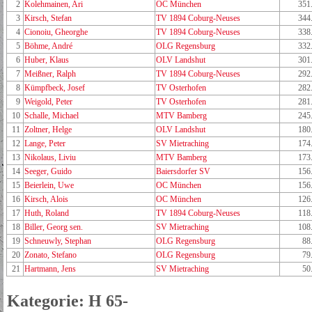
2
Kolehmainen, Ari
OC München
351
3
Kirsch, Stefan
TV 1894 Coburg-Neuses
344
4
Cionoiu, Gheorghe
TV 1894 Coburg-Neuses
338
5
Böhme, André
OLG Regensburg
332
6
Huber, Klaus
OLV Landshut
301
7
Meißner, Ralph
TV 1894 Coburg-Neuses
292
8
Kümpfbeck, Josef
TV Osterhofen
282
9
Weigold, Peter
TV Osterhofen
281
10
Schalle, Michael
MTV Bamberg
245
11
Zoltner, Helge
OLV Landshut
180
12
Lange, Peter
SV Mietraching
174
13
Nikolaus, Liviu
MTV Bamberg
173
14
Seeger, Guido
Baiersdorfer SV
156
15
Beierlein, Uwe
OC München
156
16
Kirsch, Alois
OC München
126
17
Huth, Roland
TV 1894 Coburg-Neuses
118
18
Biller, Georg sen.
SV Mietraching
108
19
Schneuwly, Stephan
OLG Regensburg
88
20
Zonato, Stefano
OLG Regensburg
79
21
Hartmann, Jens
SV Mietraching
50
Kategorie: H 65-