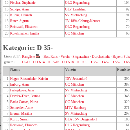
15
Fischer, Stephanie
OLG Regensburg
104
16
Schöps, Anna
OLV Landshut
92
17
Kühne, Hannah
SV Mietraching
91
18
Ritter, Sigrun
TV 1894 Coburg-Neuses
79
19
Reinwald, Elisabeth
OLG Regensburg
70
20
Kolehmainen, Emilia
OC München
63
Kategorie: D 35-
Links 2017:
Rangliste
·
Best Runs
·
Verein
·
Siegerzeiten
·
Durchschnitt
·
Bayern-Poka
gehe zu:
D -12
·
D 13-14
·
D 15-16
·
D 17-18
·
D 19 E
·
D 35-
·
D 45-
·
D 55-
·
D 65
Name
Verein
Punkte
1
Hagen-Ritzenthaler, Kristin
TSV Jetzendorf
395
2
Enborg, Anna
OC München
387
3
Faltejsková, Jana
SV Mietraching
363
4
Deixler-Thier, Bettina
OC München
345
5
Badia Comas, Núria
OC München
329
6
Schneider, Anne
MTV Bamberg
271
7
Breuer, Martina
SV Mietraching
207
8
Kurth, Susan
OLA TSV Deggendorf
183
9
Reinwald, Elisabeth
OLG Regensburg
161