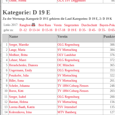
6
Ohme, Noemi
OLA TSV Deggendorf
88
Kategorie: D 19 E
Zu der Wertungs-Kategorie D 19 E gehören die Lauf-Kategorien: D 19 E, 2: D 19 K
Links 2017:
Rangliste
·
Best Runs
·
Verein
·
Siegerzeiten
·
Durchschnitt
·
Bayern-Poka
gehe zu:
D -12
·
D 13-14
·
D 15-16
·
D 17-18
·
D 19 E
·
D 35-
·
D 45-
·
D 55-
·
D 65
Name
Verein
Punkte
1
Seeger, Mareike
OLG Regensburg
388
2
Lange, Maria
SV Mietraching
384
3
Meißner, Britta
OLV Landshut
376
4
Lehner, Marei
OLG Regensburg
372
5
Herashchenko, Dianora
OC München
365
6
Ungermann, Emily
OLG Regensburg
353
7
Penzkofer, Julia
SV Mietraching
322
8
Biller, Anna
SV Mietraching
261
9
Scheler, Johanna
TV 1894 Coburg-Neuses
248
10
Boros, Kitti
TV 1894 Coburg-Neuses
203
11
Seeger, Isabel
OLG Regensburg
200
12
Bastian, Helena
SV Mietraching
156
13
Lorenz-Baath, Katrin
TSV Jetzendorf
135
14
Kolesnikova, Irina
MTV Bamberg
127