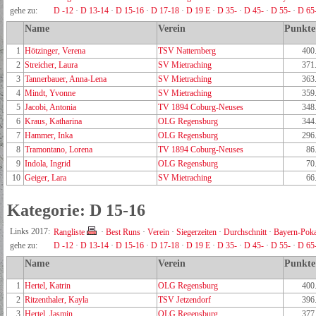
gehe zu:
D -12
·
D 13-14
·
D 15-16
·
D 17-18
·
D 19 E
·
D 35-
·
D 45-
·
D 55-
·
D 65
Name
Verein
Punkte
1
Hötzinger, Verena
TSV Natternberg
400
2
Streicher, Laura
SV Mietraching
371
3
Tannerbauer, Anna-Lena
SV Mietraching
363
4
Mindt, Yvonne
SV Mietraching
359
5
Jacobi, Antonia
TV 1894 Coburg-Neuses
348
6
Kraus, Katharina
OLG Regensburg
344
7
Hammer, Inka
OLG Regensburg
296
8
Tramontano, Lorena
TV 1894 Coburg-Neuses
86
9
Indola, Ingrid
OLG Regensburg
70
10
Geiger, Lara
SV Mietraching
66
Kategorie: D 15-16
Links 2017:
Rangliste
·
Best Runs
·
Verein
·
Siegerzeiten
·
Durchschnitt
·
Bayern-Poka
gehe zu:
D -12
·
D 13-14
·
D 15-16
·
D 17-18
·
D 19 E
·
D 35-
·
D 45-
·
D 55-
·
D 65
Name
Verein
Punkte
1
Hertel, Katrin
OLG Regensburg
400
2
Ritzenthaler, Kayla
TSV Jetzendorf
396
3
Hertel, Jasmin
OLG Regensburg
377