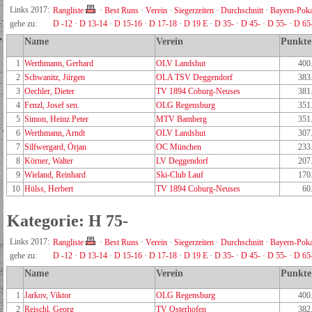
Links 2017:
Rangliste
·
Best Runs
·
Verein
·
Siegerzeiten
·
Durchschnitt
·
Bayern-Poka
gehe zu:
D -12
·
D 13-14
·
D 15-16
·
D 17-18
·
D 19 E
·
D 35-
·
D 45-
·
D 55-
·
D 65
Name
Verein
Punkte
1
Werthmann, Gerhard
OLV Landshut
400
2
Schwanitz, Jürgen
OLA TSV Deggendorf
383
3
Oechler, Dieter
TV 1894 Coburg-Neuses
381
4
Fenzl, Josef sen.
OLG Regensburg
351
5
Simon, Heinz Peter
MTV Bamberg
351
6
Werthmann, Arndt
OLV Landshut
307
7
Silfwergard, Örjan
OC München
233
8
Körner, Walter
LV Deggendorf
207
9
Wieland, Reinhard
Ski-Club Lauf
170
10
Hülss, Herbert
TV 1894 Coburg-Neuses
60
Kategorie: H 75-
Links 2017:
Rangliste
·
Best Runs
·
Verein
·
Siegerzeiten
·
Durchschnitt
·
Bayern-Poka
gehe zu:
D -12
·
D 13-14
·
D 15-16
·
D 17-18
·
D 19 E
·
D 35-
·
D 45-
·
D 55-
·
D 65
Name
Verein
Punkte
1
Jarkov, Viktor
OLG Regensburg
400
2
Reischl, Georg
TV Osterhofen
382