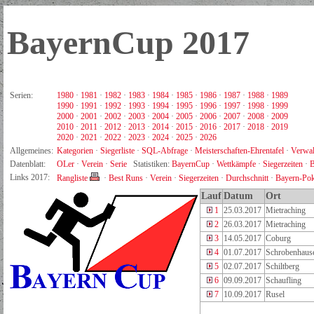
BayernCup 2017
Serien:
1980
·
1981
·
1982
·
1983
·
1984
·
1985
·
1986
·
1987
·
1988
·
1989
1990
·
1991
·
1992
·
1993
·
1994
·
1995
·
1996
·
1997
·
1998
·
1999
2000
·
2001
·
2002
·
2003
·
2004
·
2005
·
2006
·
2007
·
2008
·
2009
2010
·
2011
·
2012
·
2013
·
2014
·
2015
·
2016
·
2017
·
2018
·
2019
2020
·
2021
·
2022
·
2023
·
2024
·
2025
·
2026
Allgemeines:
Kategorien
·
Siegerliste
·
SQL-Abfrage
·
Meisterschaften-Ehrentafel
·
Verwal
Datenblatt:
OLer
·
Verein
·
Serie
Statistiken:
BayernCup
·
Wettkämpfe
·
Siegerzeiten
·
B
Links 2017:
Rangliste
·
Best Runs
·
Verein
·
Siegerzeiten
·
Durchschnitt
·
Bayern-Pok
Lauf
Datum
Ort
1
25.03.2017
Mietraching
2
26.03.2017
Mietraching
3
14.05.2017
Coburg
4
01.07.2017
Schrobenhau
5
02.07.2017
Schiltberg
6
09.09.2017
Schaufling
7
10.09.2017
Rusel