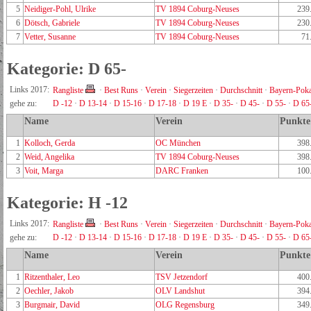
5
Neidiger-Pohl, Ulrike
TV 1894 Coburg-Neuses
239
6
Dötsch, Gabriele
TV 1894 Coburg-Neuses
230
7
Vetter, Susanne
TV 1894 Coburg-Neuses
71
Kategorie: D 65-
Links 2017:
Rangliste
·
Best Runs
·
Verein
·
Siegerzeiten
·
Durchschnitt
·
Bayern-Poka
gehe zu:
D -12
·
D 13-14
·
D 15-16
·
D 17-18
·
D 19 E
·
D 35-
·
D 45-
·
D 55-
·
D 65
Name
Verein
Punkte
1
Kolloch, Gerda
OC München
398
2
Weid, Angelika
TV 1894 Coburg-Neuses
398
3
Voit, Marga
DARC Franken
100
Kategorie: H -12
Links 2017:
Rangliste
·
Best Runs
·
Verein
·
Siegerzeiten
·
Durchschnitt
·
Bayern-Poka
gehe zu:
D -12
·
D 13-14
·
D 15-16
·
D 17-18
·
D 19 E
·
D 35-
·
D 45-
·
D 55-
·
D 65
Name
Verein
Punkte
1
Ritzenthaler, Leo
TSV Jetzendorf
400
2
Oechler, Jakob
OLV Landshut
394
3
Burgmair, David
OLG Regensburg
349