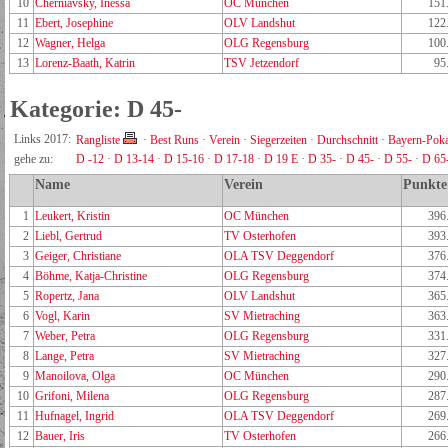
10
Cherniavsky, Inessa
OC München
151
11
Ebert, Josephine
OLV Landshut
122
12
Wagner, Helga
OLG Regensburg
100
13
Lorenz-Baath, Katrin
TSV Jetzendorf
95
Kategorie: D 45-
Links 2017:
Rangliste
·
Best Runs
·
Verein
·
Siegerzeiten
·
Durchschnitt
·
Bayern-Poka
gehe zu:
D -12
·
D 13-14
·
D 15-16
·
D 17-18
·
D 19 E
·
D 35-
·
D 45-
·
D 55-
·
D 65
Name
Verein
Punkte
1
Leukert, Kristin
OC München
396
2
Liebl, Gertrud
TV Osterhofen
393
3
Geiger, Christiane
OLA TSV Deggendorf
376
4
Böhme, Katja-Christine
OLG Regensburg
374
5
Ropertz, Jana
OLV Landshut
365
6
Vogl, Karin
SV Mietraching
363
7
Weber, Petra
OLG Regensburg
331
8
Lange, Petra
SV Mietraching
327
9
Manoilova, Olga
OC München
290
10
Grifoni, Milena
OLG Regensburg
287
11
Hufnagel, Ingrid
OLA TSV Deggendorf
269
12
Bauer, Iris
TV Osterhofen
266