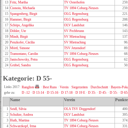
13
Fritz, Martha
TV Osterhofen
259
14
Cionoiu, Michaela
TV 1894 Coburg-Neuses
259
15
Spangenberg, Birgit
OLG Regensburg
221
16
Hammer, Birgit
OLG Regensburg
208
17
Schöps, Angelika
OLV Landshut
146
18
Döhler, Ute
SV Pechbrunn
143
19
Mindt, Birgit
SV Mietraching
137
20
Penzkofer, Cäcilia
SV Mietraching
96
21
Mörtl, Simone
TSV Jetzendorf
89
22
Tramontano, Carolin
TV 1894 Coburg-Neuses
68
23
Janischowsky, Petra
OLG Regensburg
62
24
Grübel, Sandra
OLG Regensburg
50
Kategorie: D 55-
Links 2017:
Rangliste
·
Best Runs
·
Verein
·
Siegerzeiten
·
Durchschnitt
·
Bayern-Poka
gehe zu:
D -12
·
D 13-14
·
D 15-16
·
D 17-18
·
D 19 E
·
D 35-
·
D 45-
·
D 55-
·
D 65
Name
Verein
Punkte
1
Seidl, Silvia
OLA TSV Deggendorf
400
2
Schultze, Andrea
OLV Landshut
395
3
Huth, Martina
TV 1894 Coburg-Neuses
374
4
Schwarzkopf, Irma
TV 1894 Coburg-Neuses
331