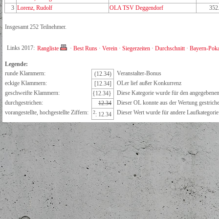
3
Lorenz, Rudolf
OLA TSV Deggendorf
352
Insgesamt 252 Teilnehmer.
Links 2017:
Rangliste
·
Best Runs
·
Verein
·
Siegerzeiten
·
Durchschnitt
·
Bayern-Poka
Legende:
runde Klammern:
Veranstalter-Bonus
(12.34)
eckige Klammern:
OLer lief außer Konkurrenz
[12.34]
geschweifte Klammern:
Diese Kategorie wurde für den angegebenen 
{12.34}
durchgestrichen:
Dieser OL konnte aus der Wertung gestrich
12.34
vorangestellte, hochgestellte Ziffern:
Dieser Wert wurde für andere Laufkategorie e
2
: 12.34