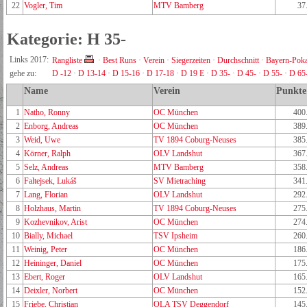
22
Vogler, Tim
MTV Bamberg
37
Kategorie: H 35-
Links 2017:
Rangliste
·
Best Runs
·
Verein
·
Siegerzeiten
·
Durchschnitt
·
Bayern-Poka
gehe zu:
D -12
·
D 13-14
·
D 15-16
·
D 17-18
·
D 19 E
·
D 35-
·
D 45-
·
D 55-
·
D 65
Name
Verein
Punkte
1
Natho, Ronny
OC München
400
2
Enborg, Andreas
OC München
389
3
Weid, Uwe
TV 1894 Coburg-Neuses
385
4
Körner, Ralph
OLV Landshut
367
5
Selz, Andreas
MTV Bamberg
358
6
Faltejsek, Lukáš
SV Mietraching
341
7
Lang, Florian
OLV Landshut
292
8
Holzhaus, Martin
TV 1894 Coburg-Neuses
275
9
Kozhevnikov, Arist
OC München
274
10
Bially, Michael
TSV Ipsheim
260
11
Weinig, Peter
OC München
186
12
Heininger, Daniel
OC München
175
13
Ebert, Roger
OLV Landshut
165
14
Deixler, Norbert
OC München
152
15
Friebe, Christian
OLA TSV Deggendorf
145