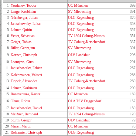
1
Yordanov, Teodor
OC München
399
2
Lange, Korbinian
SV Mietraching
391
3
Nürnberger, Julian
OLG Regensburg
376
4
Janischowsky, Lukas
OLG Regensburg
358
5
Lehner, Quirin
OLG Regensburg
357
6
Vetter, Sebastian
TV 1894 Coburg-Neuses
351
7
Geiger, Tobias
TV Coburg-Ketschendorf
337
8
Biller, Georg jun.
SV Mietraching
301
9
Körner, Christoph
OLV Landshut
296
10
Leontjevs, Girts
SV Mietraching
291
11
Janischowsky, Fabian
OLG Regensburg
267
12
Kolehmainen, Valtteri
OLG Regensburg
266
13
Tippelt, Alexander
TV Coburg-Ketschendorf
260
14
Lehner, Korbinian
OLG Regensburg
200
15
Bonaventura, Xavier
OC München
169
16
Ohme, Robin
OLA TSV Deggendorf
157
17
Janischowsky, Daniel
OLG Regensburg
150
18
Meißner, Bernhard
TV 1894 Coburg-Neuses
120
19
Sturm, Gregor
OLV Landshut
79
20
Murer, Martin
OC München
76
21
Rohrmeier, Christoph
OLG Regensburg
75