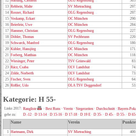
12
Hartung, Clemens
OLG Regensburg
305
13
Rehbein, Malte
SV Mietraching
297
14
Rosner, Richard
OLG Regensburg
297
15
Voskamp, Eckart
OC München
290
16
Beierlein, Uwe
OC München
284
17
Hammer, Christian
OLG Regensburg
227
18
Döhler, Thomas
SV Pechbrunn
220
19
Schwarck, Manfred
OLG Regensburg
180
20
Kübler, Hansjörg
OC München
171
21
Forberg, Matthias
OC München
118
22
Wiesinger, Peter
TSV Grünwald
83
23
Rácz, Csaba
OLV Landshut
74
24
Zölde, Norberth
OLV Landshut
73
25
Fischer, Sven
OLG Regensburg
64
26
Rößler, Udo
OLA TSV Deggendorf
53
Kategorie: H 55-
Links 2017:
Rangliste
·
Best Runs
·
Verein
·
Siegerzeiten
·
Durchschnitt
·
Bayern-Poka
gehe zu:
D -12
·
D 13-14
·
D 15-16
·
D 17-18
·
D 19 E
·
D 35-
·
D 45-
·
D 55-
·
D 65
Name
Verein
Punkte
1
Hartmann, Dirk
SV Mietraching
400