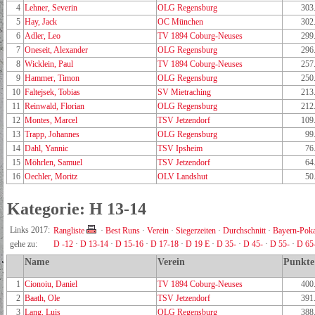
4
Lehner, Severin
OLG Regensburg
303
5
Hay, Jack
OC München
302
6
Adler, Leo
TV 1894 Coburg-Neuses
299
7
Oneseit, Alexander
OLG Regensburg
296
8
Wicklein, Paul
TV 1894 Coburg-Neuses
257
9
Hammer, Timon
OLG Regensburg
250
10
Faltejsek, Tobias
SV Mietraching
213
11
Reinwald, Florian
OLG Regensburg
212
12
Montes, Marcel
TSV Jetzendorf
109
13
Trapp, Johannes
OLG Regensburg
99
14
Dahl, Yannic
TSV Ipsheim
76
15
Möhrlen, Samuel
TSV Jetzendorf
64
16
Oechler, Moritz
OLV Landshut
50
Kategorie: H 13-14
Links 2017:
Rangliste
·
Best Runs
·
Verein
·
Siegerzeiten
·
Durchschnitt
·
Bayern-Poka
gehe zu:
D -12
·
D 13-14
·
D 15-16
·
D 17-18
·
D 19 E
·
D 35-
·
D 45-
·
D 55-
·
D 65
Name
Verein
Punkte
1
Cionoiu, Daniel
TV 1894 Coburg-Neuses
400
2
Baath, Ole
TSV Jetzendorf
391
3
Lang, Luis
OLG Regensburg
388