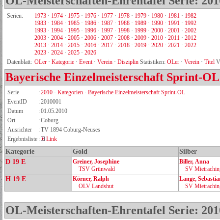
OL-Meisterschaften-Ehrentafel Serie: 201
Serien:
1973
·
1974
·
1975
·
1976
·
1977
·
1978
·
1979
·
1980
·
1981
·
1982
1983
·
1984
·
1985
·
1986
·
1987
·
1988
·
1989
·
1990
·
1991
·
1992
1993
·
1994
·
1995
·
1996
·
1997
·
1998
·
1999
·
2000
·
2001
·
2002
2003
·
2004
·
2005
·
2006
·
2007
·
2008
·
2009
·
2010
·
2011
·
2012
2013
·
2014
·
2015
·
2016
·
2017
·
2018
·
2019
·
2020
·
2021
·
2022
2023
·
2024
·
2025
·
2026
Datenblatt:
OLer
·
Kategorie
·
Event
·
Verein
·
Disziplin
Statistiken:
OLer
·
Verein
·
Titel
V
Bayerische Einzelmeisterschaft Sprint-OL
Serie
:
2010
·
Kategorien
·
Bayerische Einzelmeisterschaft Sprint-OL
EventID
:
2010001
Datum
:
01.05.2010
Ort
:
Coburg
Ausrichter
:
TV 1894 Coburg-Neuses
Ergebnisliste
:
Link
Kategorie
Gold
Silber
D 19 E
Greiner, Josephine
Biller, Anna
TSV Grünwald
SV Mietrachin
H 19 E
Körner, Ralph
Lange, Sebastia
OLV Landshut
SV Mietrachin
OL-Meisterschaften-Ehrentafel Serie: 201