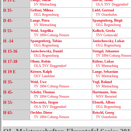
D 19 E
Lange, Maria
Kurth, Susan
SV Mietraching
OLA TSV Deggendorf
D 35-
Grifoni, Milena
Liebl, Gertrud
OLG Regensburg
TV Osterhofen
D 45-
Lange, Petra
Spangenberg, Birgit
SV Mietraching
OLG Regensburg
D 55-
Weid, Angelika
Kolloch, Gerda
TV 1894 Coburg‑Neuses
TSV Grünwald
H -14
Spangenberg, Tobias
Janischowsky, Lukas
OLG Regensburg
OLG Regensburg
H 15-16
Janischowsky, Daniel
Stengel, Johannes
OLG Regensburg
TV 1894 Coburg‑Neuse
H 17-18
Ohme, Robin
Kühne, Lukas
OLA TSV Deggendorf
SV Mietraching
H 19 E
Körner, Ralph
Lange, Sebastian
OLV Landshut
SV Mietraching
H 35-
Weid, Uwe
Vogl, Roland
TV 1894 Coburg‑Neuses
SV Mietraching
H 45-
Scheler, Thomas
Hartmann, Jens
TV 1894 Coburg‑Neuses
WSV Bernried
H 55-
Schwanitz, Jürgen
Ebneth, Alfons
OLA TSV Deggendorf
OLG Regensburg
H 65-
Oechler, Dieter
Reischl, Georg
TV 1894 Coburg‑Neuses
TV Osterhofen