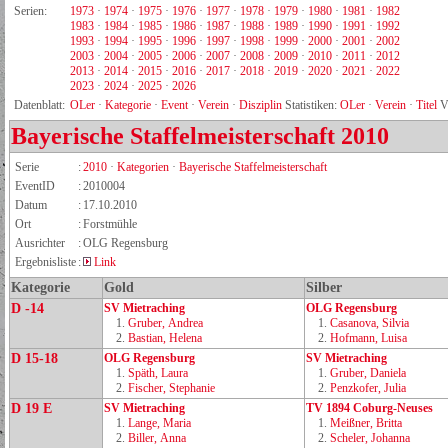
Serien:
1973
·
1974
·
1975
·
1976
·
1977
·
1978
·
1979
·
1980
·
1981
·
1982
1983
·
1984
·
1985
·
1986
·
1987
·
1988
·
1989
·
1990
·
1991
·
1992
1993
·
1994
·
1995
·
1996
·
1997
·
1998
·
1999
·
2000
·
2001
·
2002
2003
·
2004
·
2005
·
2006
·
2007
·
2008
·
2009
·
2010
·
2011
·
2012
2013
·
2014
·
2015
·
2016
·
2017
·
2018
·
2019
·
2020
·
2021
·
2022
2023
·
2024
·
2025
·
2026
Datenblatt:
OLer
·
Kategorie
·
Event
·
Verein
·
Disziplin
Statistiken:
OLer
·
Verein
·
Titel
V
Bayerische Staffelmeisterschaft
2010
Serie
:
2010
·
Kategorien
·
Bayerische Staffelmeisterschaft
EventID
:
2010004
Datum
:
17.10.2010
Ort
:
Forstmühle
Ausrichter
:
OLG Regensburg
Ergebnisliste
:
Link
Kategorie
Gold
Silber
D -14
SV Mietraching
OLG Regensburg
1.
Gruber, Andrea
1.
Casanova, Silvia
2.
Bastian, Helena
2.
Hofmann, Luisa
D 15-18
OLG Regensburg
SV Mietraching
1.
Späth, Laura
1.
Gruber, Daniela
2.
Fischer, Stephanie
2.
Penzkofer, Julia
D 19 E
SV Mietraching
TV 1894 Coburg‑Neuses
1.
Lange, Maria
1.
Meißner, Britta
2.
Biller, Anna
2.
Scheler, Johanna