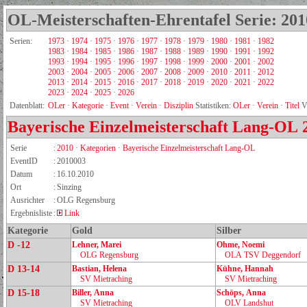
OL-Meisterschaften-Ehrentafel Serie: 201
Serien:
1973
·
1974
·
1975
·
1976
·
1977
·
1978
·
1979
·
1980
·
1981
·
1982
1983
·
1984
·
1985
·
1986
·
1987
·
1988
·
1989
·
1990
·
1991
·
1992
1993
·
1994
·
1995
·
1996
·
1997
·
1998
·
1999
·
2000
·
2001
·
2002
2003
·
2004
·
2005
·
2006
·
2007
·
2008
·
2009
·
2010
·
2011
·
2012
2013
·
2014
·
2015
·
2016
·
2017
·
2018
·
2019
·
2020
·
2021
·
2022
2023
·
2024
·
2025
·
2026
Datenblatt:
OLer
·
Kategorie
·
Event
·
Verein
·
Disziplin
Statistiken:
OLer
·
Verein
·
Titel
V
Bayerische Einzelmeisterschaft Lang-OL
Serie
:
2010
·
Kategorien
·
Bayerische Einzelmeisterschaft Lang-OL
EventID
:
2010003
Datum
:
16.10.2010
Ort
:
Sinzing
Ausrichter
:
OLG Regensburg
Ergebnisliste
:
Link
Kategorie
Gold
Silber
D -12
Lehner, Marei
Ohme, Noemi
OLG Regensburg
OLA TSV Deggendorf
D 13-14
Bastian, Helena
Kühne, Hannah
SV Mietraching
SV Mietraching
D 15-18
Biller, Anna
Schöps, Anna
SV Mietraching
OLV Landshut