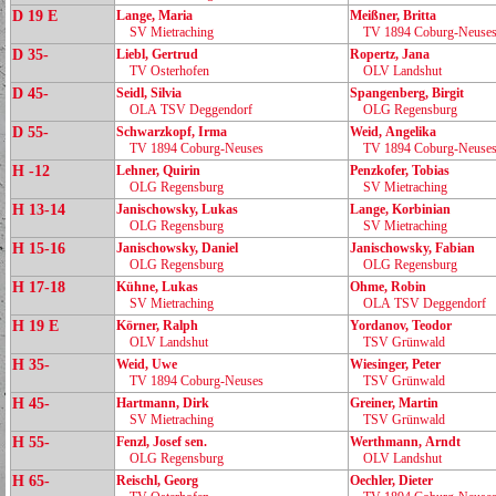
D 19 E
Lange, Maria
Meißner, Britta
SV Mietraching
TV 1894 Coburg‑Neuse
D 35-
Liebl, Gertrud
Ropertz, Jana
TV Osterhofen
OLV Landshut
D 45-
Seidl, Silvia
Spangenberg, Birgit
OLA TSV Deggendorf
OLG Regensburg
D 55-
Schwarzkopf, Irma
Weid, Angelika
TV 1894 Coburg‑Neuses
TV 1894 Coburg‑Neuse
H -12
Lehner, Quirin
Penzkofer, Tobias
OLG Regensburg
SV Mietraching
H 13-14
Janischowsky, Lukas
Lange, Korbinian
OLG Regensburg
SV Mietraching
H 15-16
Janischowsky, Daniel
Janischowsky, Fabian
OLG Regensburg
OLG Regensburg
H 17-18
Kühne, Lukas
Ohme, Robin
SV Mietraching
OLA TSV Deggendorf
H 19 E
Körner, Ralph
Yordanov, Teodor
OLV Landshut
TSV Grünwald
H 35-
Weid, Uwe
Wiesinger, Peter
TV 1894 Coburg‑Neuses
TSV Grünwald
H 45-
Hartmann, Dirk
Greiner, Martin
SV Mietraching
TSV Grünwald
H 55-
Fenzl, Josef sen.
Werthmann, Arndt
OLG Regensburg
OLV Landshut
H 65-
Reischl, Georg
Oechler, Dieter