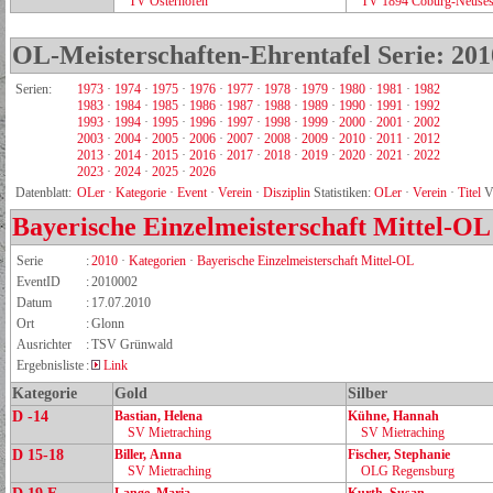
TV Osterhofen
TV 1894 Coburg‑Neuse
OL-Meisterschaften-Ehrentafel Serie: 201
Serien:
1973
·
1974
·
1975
·
1976
·
1977
·
1978
·
1979
·
1980
·
1981
·
1982
1983
·
1984
·
1985
·
1986
·
1987
·
1988
·
1989
·
1990
·
1991
·
1992
1993
·
1994
·
1995
·
1996
·
1997
·
1998
·
1999
·
2000
·
2001
·
2002
2003
·
2004
·
2005
·
2006
·
2007
·
2008
·
2009
·
2010
·
2011
·
2012
2013
·
2014
·
2015
·
2016
·
2017
·
2018
·
2019
·
2020
·
2021
·
2022
2023
·
2024
·
2025
·
2026
Datenblatt:
OLer
·
Kategorie
·
Event
·
Verein
·
Disziplin
Statistiken:
OLer
·
Verein
·
Titel
V
Bayerische Einzelmeisterschaft Mittel-OL
Serie
:
2010
·
Kategorien
·
Bayerische Einzelmeisterschaft Mittel-OL
EventID
:
2010002
Datum
:
17.07.2010
Ort
:
Glonn
Ausrichter
:
TSV Grünwald
Ergebnisliste
:
Link
Kategorie
Gold
Silber
D -14
Bastian, Helena
Kühne, Hannah
SV Mietraching
SV Mietraching
D 15-18
Biller, Anna
Fischer, Stephanie
SV Mietraching
OLG Regensburg