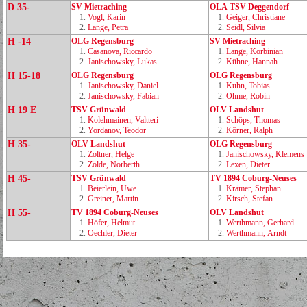
D 35-
SV Mietraching
OLA TSV Deggendorf
1.
Vogl, Karin
1.
Geiger, Christiane
2.
Lange, Petra
2.
Seidl, Silvia
H -14
OLG Regensburg
SV Mietraching
1.
Casanova, Riccardo
1.
Lange, Korbinian
2.
Janischowsky, Lukas
2.
Kühne, Hannah
H 15-18
OLG Regensburg
OLG Regensburg
1.
Janischowsky, Daniel
1.
Kuhn, Tobias
2.
Janischowsky, Fabian
2.
Ohme, Robin
H 19 E
TSV Grünwald
OLV Landshut
1.
Kolehmainen, Valtteri
1.
Schöps, Thomas
2.
Yordanov, Teodor
2.
Körner, Ralph
H 35-
OLV Landshut
OLG Regensburg
1.
Zoltner, Helge
1.
Janischowsky, Klemens
2.
Zölde, Norberth
2.
Lexen, Dieter
H 45-
TSV Grünwald
TV 1894 Coburg‑Neuses
1.
Beierlein, Uwe
1.
Krämer, Stephan
2.
Greiner, Martin
2.
Kirsch, Stefan
H 55-
TV 1894 Coburg‑Neuses
OLV Landshut
1.
Höfer, Helmut
1.
Werthmann, Gerhard
2.
Oechler, Dieter
2.
Werthmann, Arndt