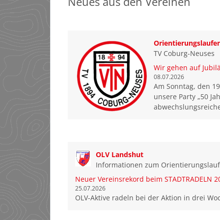
Neues aus den Vereinen
Orientierungslaufe
TV Coburg-Neuses
Wir gehen auf Jubil
08.07.2026
Am Sonntag, den 19. 
unsere Party „50 Ja
abwechslungsreiche
OLV Landshut
Informationen zum Orientierungslau
Neuer Vereinsrekord beim STADTRADELN 2
25.07.2026
OLV-Aktive radeln bei der Aktion in drei W