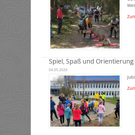
We
Zum
Spiel, Spaß und Orientierun
04.05.2026
Jub
Zum