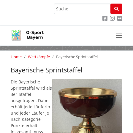
Skip
You
to
Home
Wettkämpfe
Bayerische Sprintstaffel
are
main
here:
content
Bayerische Sprintstaffel
Die Bayerische
Sprintstaffel wird als
3er-Staffel
ausgetragen. Dabei
erhält jede Läuferin
und jeder Läufer je
nach Kategorie
Punkte erhält.
Insgesamt muss