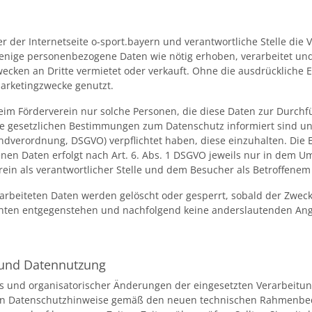
r der Internetseite o-sport.bayern und verantwortliche Stelle die
o wenige personenbezogene Daten wie nötig erhoben, verarbeitet 
en an Dritte vermietet oder verkauft. Ohne die ausdrückliche E
arketingzwecke genutzt.
im Förderverein nur solche Personen, die diese Daten zur Durchf
 die gesetzlichen Bestimmungen zum Datenschutz informiert sind u
dverordnung, DSGVO) verpflichtet haben, diese einzuhalten. Die
n Daten erfolgt nach Art. 6. Abs. 1 DSGVO jeweils nur in dem Um
in als verantwortlicher Stelle und dem Besucher als Betroffenem e
rarbeiteten Daten werden gelöscht oder gesperrt, sobald der Zweck
chten entgegenstehen und nachfolgend keine anderslautenden Ang
 und Datennutzung
tts und organisatorischer Änderungen der eingesetzten Verarbeitu
nden Datenschutzhinweise gemäß den neuen technischen Rahmenbed