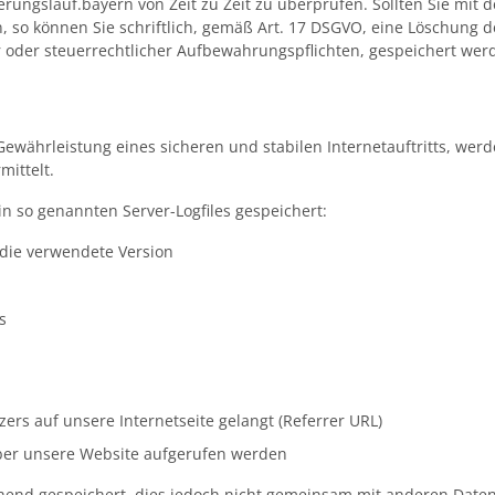
rungslauf.bayern von Zeit zu Zeit zu überprüfen. Sollten Sie mit d
, so können Sie schriftlich, gemäß Art. 17 DSGVO, eine Löschung d
r oder steuerrechtlicher Aufbewahrungspflichten, gespeichert wer
währleistung eines sicheren und stabilen Internetauftritts, wer
ittelt.
n so genannten Server-Logfiles gespeichert:
die verwendete Version
s
rs auf unsere Internetseite gelangt (Referrer URL)
ber unsere Website aufgerufen werden
nd gespeichert, dies jedoch nicht gemeinsam mit anderen Daten 