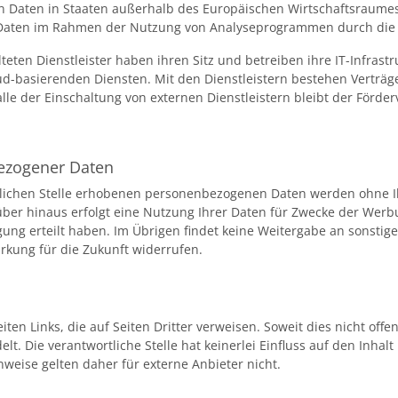
n Daten in Staaten außerhalb des Europäischen Wirtschaftsraumes 
aten im Rahmen der Nutzung von Analyseprogrammen durch die ve
lteten Dienstleister haben ihren Sitz und betreiben ihre IT-Infrast
oud-basierenden Diensten. Mit den Dienstleistern bestehen Verträg
e der Einschaltung von externen Dienstleistern bleibt der Förderv
ezogener Daten
lichen Stelle erhobenen personenbezogenen Daten werden ohne Ih
über hinaus erfolgt eine Nutzung Ihrer Daten für Zwecke der Wer
gung erteilt haben. Im Übrigen findet keine Weitergabe an sonstige D
irkung für die Zukunft widerrufen.
iten Links, die auf Seiten Dritter verweisen. Soweit dies nicht offe
lt. Die verantwortliche Stelle hat keinerlei Einfluss auf den Inhal
weise gelten daher für externe Anbieter nicht.