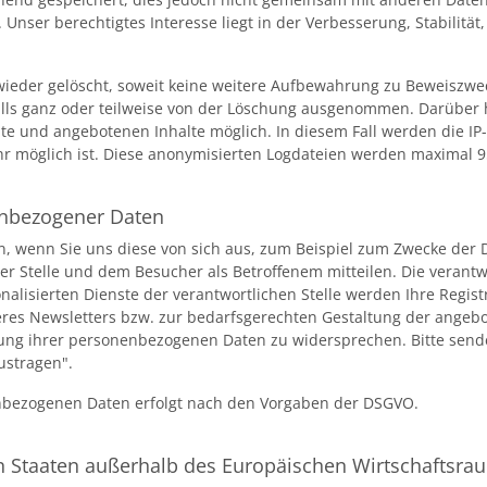
. Unser berechtigtes Interesse liegt in der Verbesserung, Stabilität
eder gelöscht, soweit keine weitere Aufbewahrung zu Beweiszwecke
alls ganz oder teilweise von der Löschung ausgenommen. Darüber h
e und angebotenen Inhalte möglich. In diesem Fall werden die IP
r möglich ist. Diese anonymisierten Logdateien werden maximal 9
enbezogener Daten
wenn Sie uns diese von sich aus, zum Beispiel zum Zwecke der D
r Stelle und dem Besucher als Betroffenem mitteilen. Die verantwo
alisierten Dienste der verantwortlichen Stelle werden Ihre Regis
es Newsletters bzw. zur bedarfsgerechten Gestaltung der angebot
erung ihrer personenbezogenen Daten zu widersprechen. Bitte send
ustragen".
nbezogenen Daten erfolgt nach den Vorgaben der DSGVO.
in Staaten außerhalb des Europäischen Wirtschaftsra