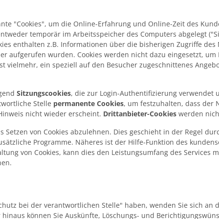
nnte "Cookies", um die Online-Erfahrung und Online-Zeit des Kund
e entweder temporär im Arbeitsspeicher des Computers abgelegt ("Si
kies enthalten z.B. Informationen über die bisherigen Zugriffe de
er aufgerufen wurden. Cookies werden nicht dazu eingesetzt, um
t vielmehr, ein speziell auf den Besucher zugeschnittenes Angebo
egend
Sitzungscookies
, die zur Login-Authentifizierung verwendet
wortliche Stelle
permanente Cookies
, um festzuhalten, dass der
inweis nicht wieder erscheint.
Drittanbieter-Cookies
werden nicht
das Setzen von Cookies abzulehnen. Dies geschieht in der Regel du
usätzliche Programme. Näheres ist der Hilfe-Funktion des kunden
altung von Cookies, kann dies den Leistungsumfang des Services 
hen.
utz bei der verantwortlichen Stelle" haben, wenden Sie sich an d
er hinaus können Sie Auskünfte, Löschungs- und Berichtigungswün