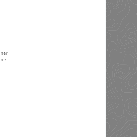
iner
ine