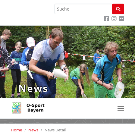
News
Skip
You
to
Home
News
News Detail
are
main