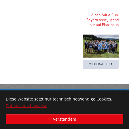
Alpen-Adria-Cup:
Bayern ohne Jugend
nur auf Platz neun
VORIGER ARTIKEL
Diese Website setzt nur technisch notwendige Cookies.
Impressum
Datenschutzhinweise
Datenschutzhinweise
Verstanden!
© Orientierungssport in Bayern 2020 - 2026